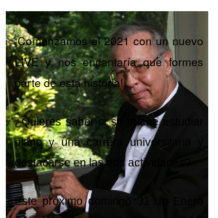
¡Comenzamos el 2021 con un nuevo
LIVE y nos encantaría que formes
parte de esta historia!
¿Quieres saber si se puede estudiar
piano y una carrera universitaria y
destacarse en las dos actividades?
Este próximo domingo 31 de Enero