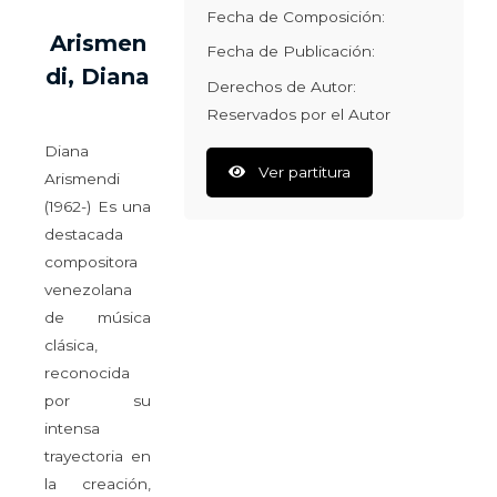
Fecha de Composición:
Arismen
Fecha de Publicación:
di, Diana
Derechos de Autor:
Reservados por el Autor
Diana
Ver partitura
Arismendi
(1962-) Es una
destacada
compositora
venezolana
de música
clásica,
reconocida
por su
intensa
trayectoria en
la creación,