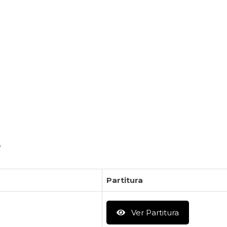
r
Partitura
Ver Partitura