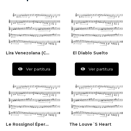
Lira Venezolana (colección De Piezas Para Piano)
El Diablo Suelto
Ver partitura
Ver partitura
Le Rossignol Éperdu. Serie III Carnet De Viaje
The Louve´s Heart