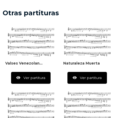
Otras partituras
Valses Venezolanos Y Criollos
Naturaleza Muerta
Ver partitura
Ver partitura