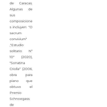
de Caracas.
Algunas de
sus
composicione
s incluyen: "O
sacrum
convivium"
,"Estudio
solitario Nº
10" (2020),
"Sonatina
Criolla" (2006,
obra para
piano que
obtuvo el
Premio
Schnoegass
de