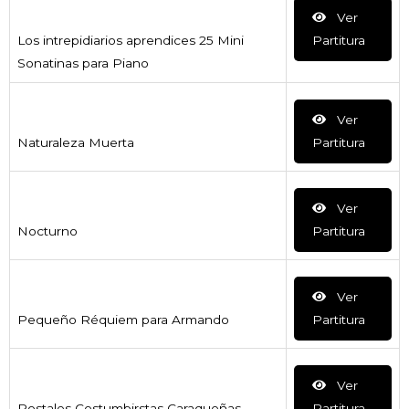
Ver
Los intrepidiarios aprendices 25 Mini
Partitura
Sonatinas para Piano
Ver
Naturaleza Muerta
Partitura
Ver
Nocturno
Partitura
Ver
Pequeño Réquiem para Armando
Partitura
Ver
Postales Costumbirstas Caraqueñas
Partitura