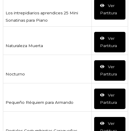
Ver
Los intrepidiarios aprendices 25 Mini
Partitura
Sonatinas para Piano
Ver
Naturaleza Muerta
Partitura
Ver
Nocturno
Partitura
Ver
Pequeño Réquiem para Armando
Partitura
Ver
Postales Costumbirstas Caraqueñas
Partitura