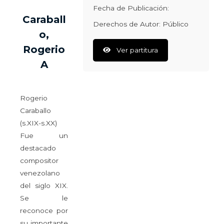
Fecha de Publicación:
Caraball
Derechos de Autor: Público
o,
Rogerio
Ver partitura
A
Rogerio
Caraballo
(s.XIX-s.XX)
Fue un
destacado
compositor
venezolano
del siglo XIX.
Se le
reconoce por
su importante