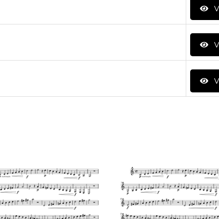
V
V
V