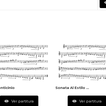
nticinio
Sonata Al Estilo Clásico (2do Tiempo)
Ver partitura
Ver partitura