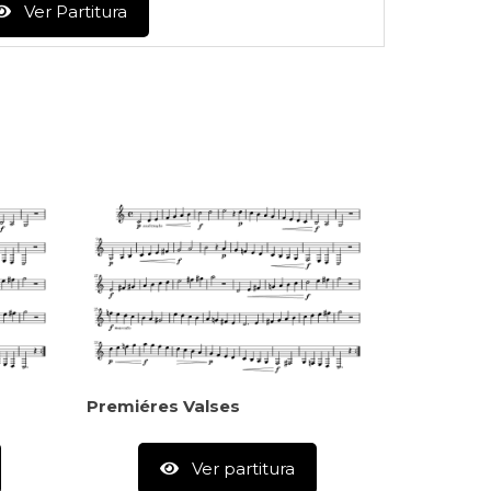
Ver Partitura
Premiéres Valses
Ver partitura