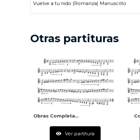
Vuelve a tu nido (Romanza) Manuscrito
Otras partituras
Obras Completas Para Piano, Edición Khristien Maelzner
Co
Ver partitura