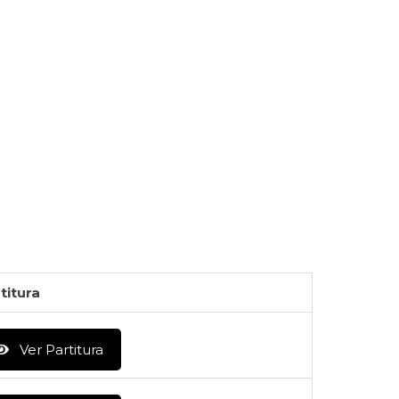
titura
Ver Partitura