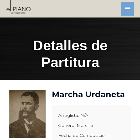
Detalles de
Partitura
Marcha Urdaneta
Arreglista: N/A
Género: Marcha
Fecha de Composición: