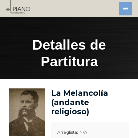
Detalles de
Partitura
La Melancolía
(andante
religioso)
Arreglista: N/A