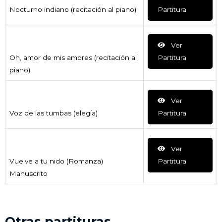
Nocturno indiano (recitación al piano)
Partitura
Ver
Oh, amor de mis amores (recitación al
Partitura
piano)
Ver
Voz de las tumbas (elegía)
Partitura
Ver
Vuelve a tu nido (Romanza)
Partitura
Manuscrito
Otras partituras